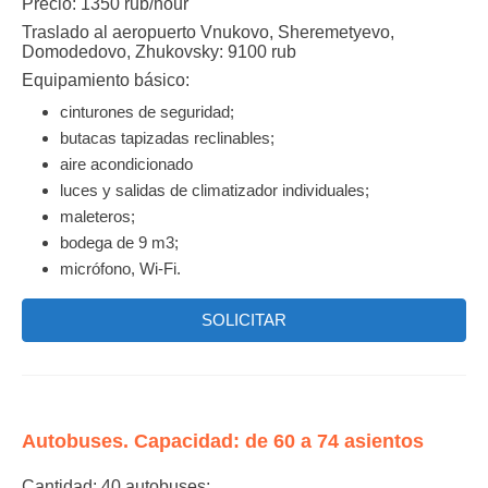
Precio: 1350 rub/hour
Traslado al aeropuerto Vnukovo, Sheremetyevo,
Domodedovo, Zhukovsky: 9100 rub
Equipamiento básico:
cinturones de seguridad;
butacas tapizadas reclinables;
aire acondicionado
luces y salidas de climatizador individuales;
maleteros;
bodega de 9 m3;
micrófono, Wi-Fi.
SOLICITAR
Autobuses. Capacidad: de 60 a 74 asientos
Cantidad:
40 autobuses;