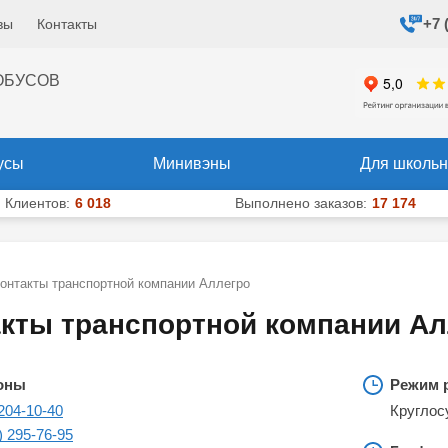
+7 
вы
Контакты
+7 (495) 204-10-40
+7 (925) 
х
ОБУСОВ
усы
Минивэны
Для школьн
Клиентов:
6 018
Выполнено заказов:
17 174
онтакты транспортной компании Аллегро
кты транспортной компании Ал
оны
Режим 
204-10-40
Круглос
) 295-76-95