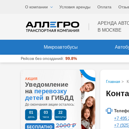
Звоните
, мы работаем
О компании
Условия аренды
Оплата
Отзы
Меню
ежедневно и без выходны
АРЕНДА АВТ
В МОСКВЕ
Микроавтобусы
Автоб
Рейсов без опозданий:
99.8%
АКЦИЯ
Главная
>
К
Уведомление
на
перевозку
Конта
детей
в ГИБДД
До окончания акции осталось:
Телеф
01
03
22
день
часа
минуты
+7 495 
+7 (925