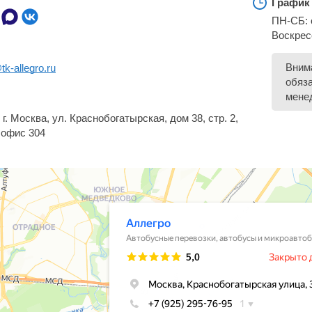
График
ПН-СБ: с
Воскрес
Внима
k-allegro.ru
обяз
мене
 г. Москва, ул. Краснобогатырская, дом 38, стр. 2,
 офис 304