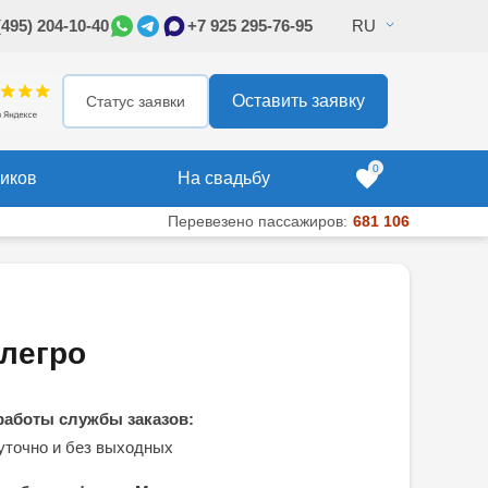
(495) 204-10-40
+7 925 295-76-95
RU
295-76-95
Оставить заявку
Оставить заявку
Статус заявки
0
иков
На свадьбу
Перевезено пассажиров:
681 106
легро
работы службы заказов:
уточно и без выходных