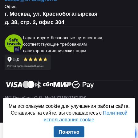
Офис
г. Москва, ул. Краснобогатырская
д. 38, стр. 2, офис 304
Гарантируем безопасные путешествия,
соответствующие требованиям
санитарно-гигиенических норм
ИП Разубаев О.П. ИНН 731602152836
© 2004 — 2026 Не является публичной офертой (ст. 437
Мы используем cookie для улучшения работы сайта.
ГК РФ).
Оставаясь на сайте, вы соглашаетесь с
Политикой
использования cookie
Понятно