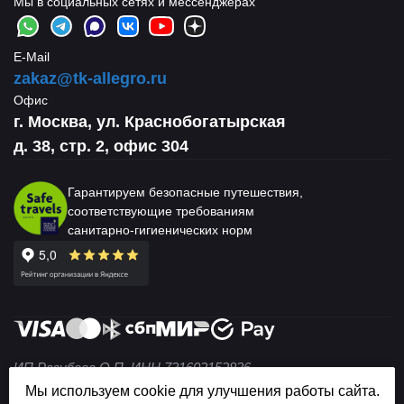
Мы в социальных сетях и мессенджерах
E-Mail
zakaz@tk-allegro.ru
Офис
г. Москва, ул. Краснобогатырская
д. 38, стр. 2, офис 304
Гарантируем безопасные путешествия,
соответствующие требованиям
санитарно-гигиенических норм
ИП Разубаев О.П. ИНН 731602152836
© 2004 — 2026 Не является публичной офертой (ст. 437
Мы используем cookie для улучшения работы сайта.