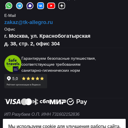
E-Mail
zakaz@tk-allegro.ru
Офис
г. Москва, ул. Краснобогатырская
д. 38, стр. 2, офис 304
Гарантируем безопасные путешествия,
соответствующие требованиям
санитарно-гигиенических норм
ИП Разубаев О.П. ИНН 731602152836
© 2004 — 2026 Не является публичной офертой (ст. 437
Мы используем cookie для улучшения работы сайта.
ГК РФ).