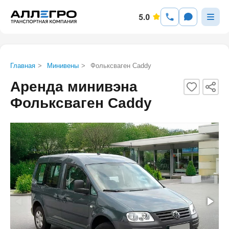
Главная
>
Минивены
>
Фольксваген Caddy
Аренда минивэна
Фольксваген Caddy