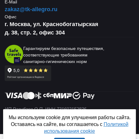
E-Mail
zakaz@tk-allegro.ru
Офис
г. Москва, ул. Краснобогатырская
д. 38, стр. 2, офис 304
Гарантируем безопасные путешествия,
соответствующие требованиям
санитарно-гигиенических норм
ИП Разубаев О.П. ИНН 731602152836
© 2004 — 2026 Не является публичной офертой (ст. 437
Мы используем cookie для улучшения работы сайта.
ГК РФ).
Оставаясь на сайте, вы соглашаетесь с
Политикой
использования cookie