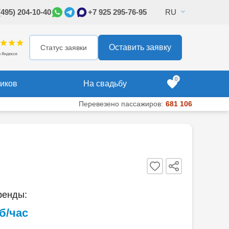
(495) 204-10-40
+7 925 295-76-95
RU
295-76-95
Оставить заявку
Оставить заявку
Статус заявки
0
иков
На свадьбу
Перевезено пассажиров:
681 106
ренды:
уб/час