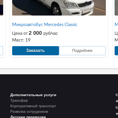
Микроавтобус Mercedes Classic
М
2 000
Цена от
руб/час
Ц
Мест: 19
М
Заказать
Подробнее
Дополнительные услуги
К
Трансфер
+
Корпоративный транспорт
М
Развозка сотрудников
+
Детские перевозки