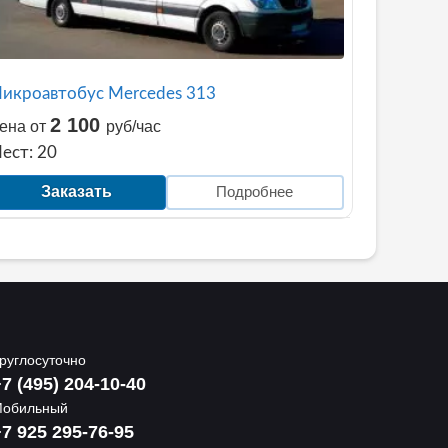
икроавтобус Mercedes 313
2 100
ена от
руб/час
ест: 20
Заказать
Подробнее
руглосуточно
7 (495) 204-10-40
обильный
7 925 295-76-95