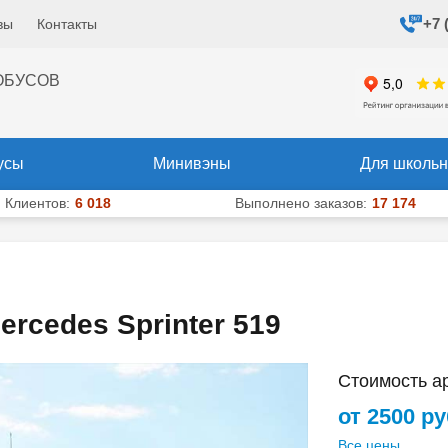
+7 
вы
Контакты
+7 (495) 204-10-40
+7 (925) 
х
ОБУСОВ
усы
Минивэны
Для школьн
Клиентов:
6 018
Выполнено заказов:
17 174
rcedes Sprinter 519
Стоимость а
от 2500 р
Все цены