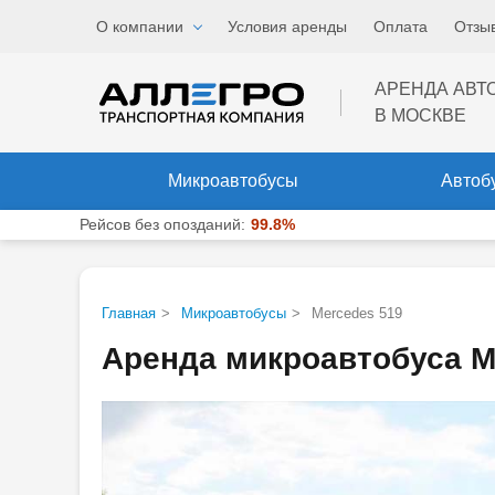
Звоните
, мы работаем
О компании
Условия аренды
Оплата
Отзы
Меню
ежедневно и без выходны
АРЕНДА АВТ
В МОСКВЕ
Микроавтобусы
Автоб
Рейсов без опозданий:
99.8%
Главная
>
Микроавтобусы
>
Mercedes 519
Аренда микроавтобуса Me