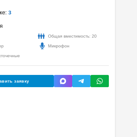
ке:
3
я
Общая вместимость: 20
ер
Микрофон
хточечные
авить заявку