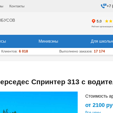
+7 
вы
Контакты
+7 (495) 204-10-40
+7 (925) 
х
ОБУСОВ
усы
Минивэны
Для школьн
Клиентов:
6 018
Выполнено заказов:
17 174
ерседес Спринтер 313 с водит
Стоимость а
от 2100 р
Все цены