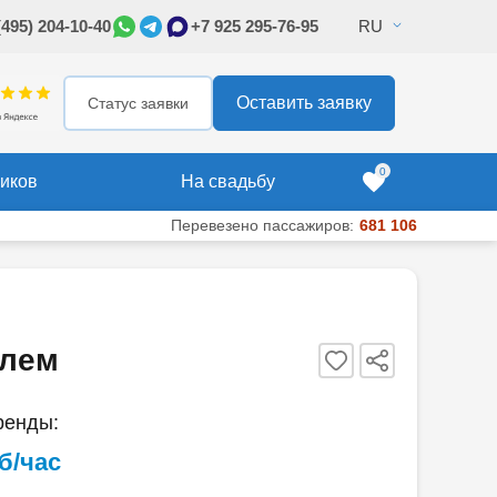
(495) 204-10-40
+7 925 295-76-95
RU
295-76-95
Оставить заявку
Оставить заявку
Статус заявки
0
иков
На свадьбу
Перевезено пассажиров:
681 106
елем
ренды:
уб/час