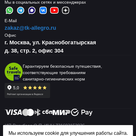
Мы в социальных сетях и мессенджерах
E-Mail
zakaz@tk-allegro.ru
Офис
г. Москва, ул. Краснобогатырская
д. 38, стр. 2, офис 304
Гарантируем безопасные путешествия,
соответствующие требованиям
санитарно-гигиенических норм
ИП Разубаев О.П. ИНН 731602152836
© 2004 — 2026 Не является публичной офертой (ст. 437
Мы используем cookie для улучшения работы сайта.