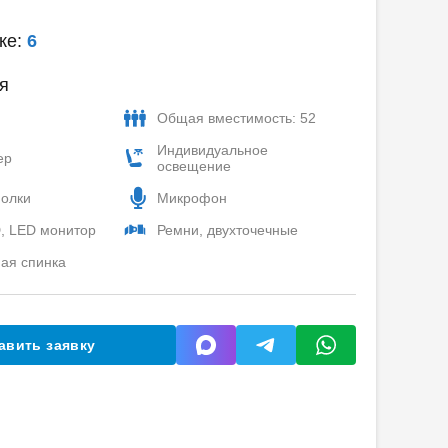
ке:
6
я
Общая вместимость: 52
Индивидуальное
ер
освещение
полки
Микрофон
, LED монитор
Ремни, двухточечные
ая спинка
авить заявку