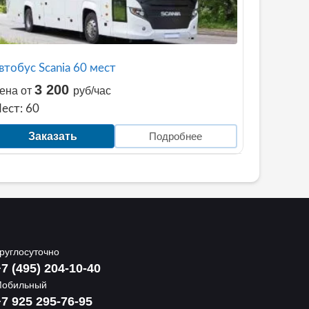
втобус Scania 60 мест
3 200
ена от
руб/час
ест: 60
Заказать
Подробнее
руглосуточно
7 (495) 204-10-40
обильный
7 925 295-76-95