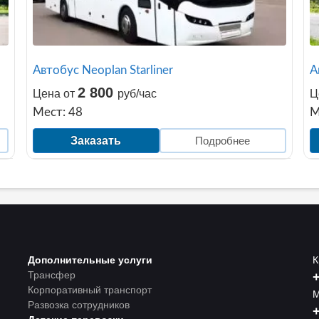
Автобус Neoplan Starliner
А
2 800
Цена от
руб/час
Ц
Мест: 48
М
Заказать
Подробнее
Дополнительные услуги
К
Трансфер
+
Корпоративный транспорт
М
Развозка сотрудников
+