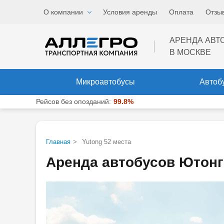
Звоните
, мы работаем
О компании
Условия аренды
Оплата
Отзы
Меню
ежедневно и без выходны
АРЕНДА АВТ
В МОСКВЕ
Микроавтобусы
Автоб
Рейсов без опозданий:
99.8%
Главная
>
Yutong 52 места
Аренда автобусов Ютонг