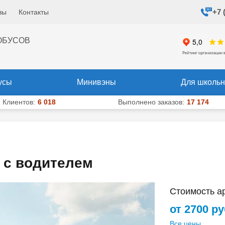
+7 
вы
Контакты
+7 (495) 204-10-40
+7 (925) 
х
ОБУСОВ
усы
Минивэны
Для школьн
Клиентов:
6 018
Выполнено заказов:
17 174
 с водителем
Стоимость а
от 2700 р
Все цены