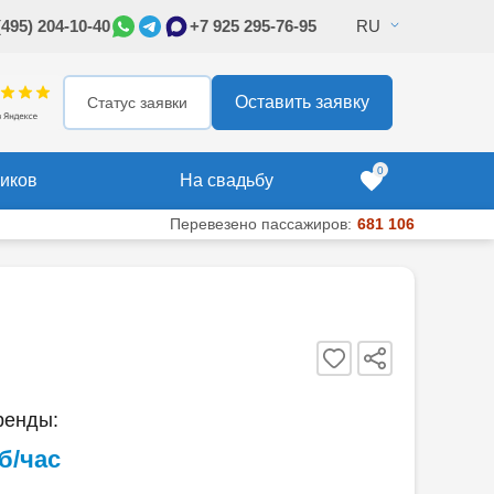
(495) 204-10-40
+7 925 295-76-95
RU
295-76-95
Оставить заявку
Оставить заявку
Статус заявки
0
иков
На свадьбу
Перевезено пассажиров:
681 106
ренды:
уб/час