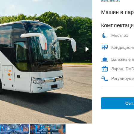
Машин в пар
Комплектаци
Мест: 51
Кондицион
Багажные 
Экран, DVD
Регулируем
Ост