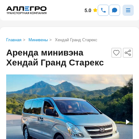
Главная
>
Минивены
>
Хендай Гранд Старекc
Аренда минивэна
Хендай Гранд Старекс