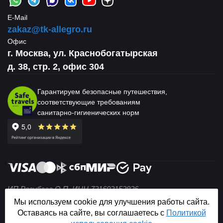
E-Mail
zakaz@tk-allegro.ru
Офис
г. Москва, ул. Краснобогатырская
д. 38, стр. 2, офис 304
Гарантируем безопасные путешествия,
соответствующие требованиям
санитарно-гигиенических норм
ИП Разубаев О.П. ИНН 731602152836
© 2004 — 2026 Не является публичной офертой (ст. 437
Мы используем cookie для улучшения работы сайта.
ГК РФ).
Оставаясь на сайте, вы соглашаетесь с
Политикой