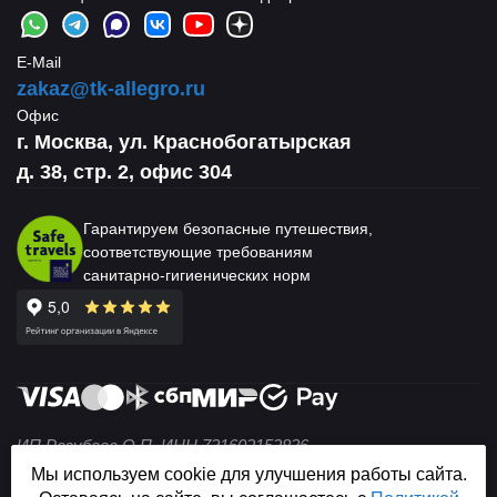
E-Mail
zakaz@tk-allegro.ru
Офис
г. Москва, ул. Краснобогатырская
д. 38, стр. 2, офис 304
Гарантируем безопасные путешествия,
соответствующие требованиям
санитарно-гигиенических норм
ИП Разубаев О.П. ИНН 731602152836
© 2004 — 2026 Не является публичной офертой (ст. 437
Мы используем cookie для улучшения работы сайта.
ГК РФ).